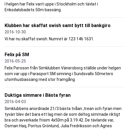
I helgen har Felix varit uppe i Stockholm och tävlat i
Eriksdalsbadets 50m bassäng.
Klubben har skaffat swish samt bytt till bankgiro
2016-10-30
Vi har nu skaffat swish. Numret är 123 146 1631.
Felix på SM
2016-05-25
Felix Persson från Simklubben Vänersborg ställde under helgen
som var upp i Parasport SM simning i Sundsvalls 50meters
utomhusbassäng med stor framgång.
Duktiga simmare i Bästa fyran
2016-04-03
Simklubbens anordnade 21/3 bästa tvåan ,trean och fyran men
tyvärr blev det bara ett lag men de som deltog simmade riktigt
bra och avverkade frisim 4x50m på 3.19.42. De tävlande var,
Osman Haq, Pontus Grönlund, Julia Fredriksson och Agnes