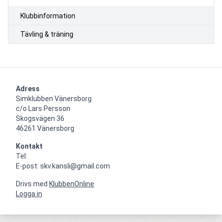
Klubbinformation
Tävling & träning
Adress
Simklubben Vänersborg

c/o Lars Persson

Skogsvägen 36

46261 Vänersborg
Kontakt
Tel: 

E-post: skv.kansli@gmail.com
Drivs med
KlubbenOnline
Logga in