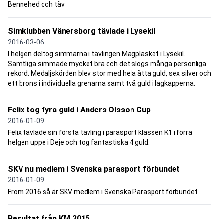
Bennehed och täv
Simklubben Vänersborg tävlade i Lysekil
2016-03-06
I helgen deltog simmarna i tävlingen Magplasket i Lysekil.
Samtliga simmade mycket bra och det slogs många personliga
rekord. Medaljskörden blev stor med hela åtta guld, sex silver och
ett brons i individuella grenarna samt två guld i lagkapperna.
Felix tog fyra guld i Anders Olsson Cup
2016-01-09
Felix tävlade sin första tävling i parasport klassen K1 i förra
helgen uppe i Deje och tog fantastiska 4 guld.
SKV nu medlem i Svenska parasport förbundet
2016-01-09
From 2016 så är SKV medlem i Svenska Parasport förbundet.
Resultat från KM 2015