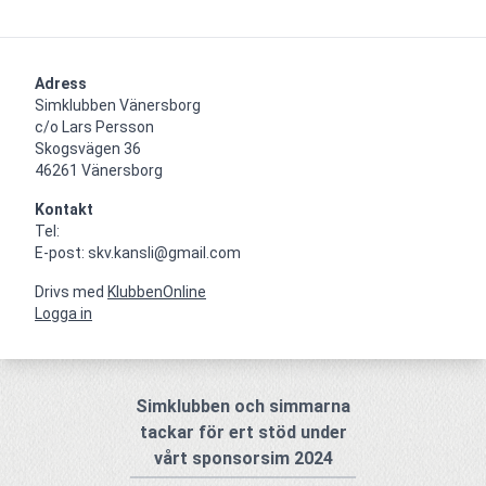
Adress
Simklubben Vänersborg

c/o Lars Persson

Skogsvägen 36

46261 Vänersborg
Kontakt
Tel: 

E-post: skv.kansli@gmail.com
Drivs med
KlubbenOnline
Logga in
Simklubben och simmarna
tackar för ert stöd under
vårt sponsorsim 2024