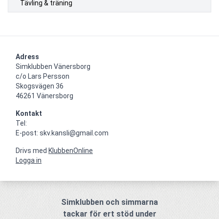
Tävling & träning
Adress
Simklubben Vänersborg

c/o Lars Persson

Skogsvägen 36

46261 Vänersborg
Kontakt
Tel: 

E-post: skv.kansli@gmail.com
Drivs med
KlubbenOnline
Logga in
Simklubben och simmarna
tackar för ert stöd under