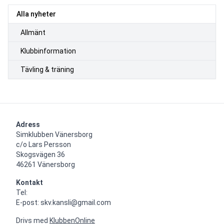
Alla nyheter
Allmänt
Klubbinformation
Tävling & träning
Adress
Simklubben Vänersborg

c/o Lars Persson

Skogsvägen 36

46261 Vänersborg
Kontakt
Tel: 

E-post: skv.kansli@gmail.com
Drivs med
KlubbenOnline