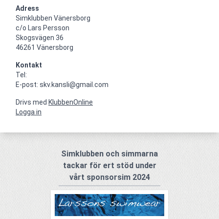
Adress
Simklubben Vänersborg

c/o Lars Persson

Skogsvägen 36

46261 Vänersborg
Kontakt
Tel: 

E-post: skv.kansli@gmail.com
Drivs med
KlubbenOnline
Logga in
Simklubben och simmarna
tackar för ert stöd under
vårt sponsorsim 2024